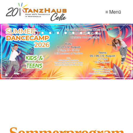
≡ Menü